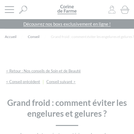
Panneau de gestion des cookies
CORINE DE FARME SITE OFFICIEL
Ouvrir le menu
0
PRODU
Découvrez nos boxs exclusivement en ligne !
Accueil
Conseil
Grand froid : comment éviter les engelures et gelures 
< Retour : Nos conseils de Soin et de Beauté
|
< Conseil précédent
Conseil suivant >
Grand froid : comment éviter les
engelures et gelures ?