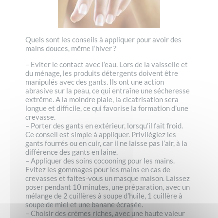
Quels sont les conseils à appliquer pour avoir des
mains douces, même l’hiver ?
– Eviter le contact avec l’eau. Lors de la vaisselle et
du ménage, les produits détergents doivent être
manipulés avec des gants. Ils ont une action
abrasive sur la peau, ce qui entraîne une sécheresse
extrême. A la moindre plaie, la cicatrisation sera
longue et difficile, ce qui favorise la formation d’une
crevasse.
– Porter des gants en extérieur, lorsqu’il fait froid.
Ce conseil est simple à appliquer. Privilégiez les
gants fourrés ou en cuir, car il ne laisse pas l’air, à la
différence des gants en laine.
– Appliquer des soins cocooning pour les mains.
Evitez les gommages pour les mains en cas de
crevasses et faites-vous un masque maison. Laissez
poser pendant 10 minutes, une préparation, avec un
mélange de 2 cuillères à soupe d’huile, 1 cuillère à
soupe de miel et une banane écrasée.
– Choisir des crèmes riches, avec une haute valeur