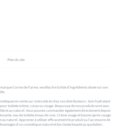
Plan du site
marque Corine de Farme, veuillez lire la liste d’ingrédients située sur son
lle.
tiques en vente sur notre site et chez nos distributeurs : Soin hydratant
pour toilette intime, corps ou visage. Beaucoup de nos produits sont sans
qualité et au naturel. Vous pouvez commander également directement depuis
ettoyante, eau de toilette et eau de rose. Crème visage et baume après rasage
e au naturel. Apprenez à utiliser efficacement le produit ou l’accessoire de
e Avantages d’un cosmétique naturel et bio Geste beauté au quotidien :