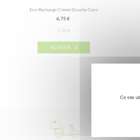
Eco-Recharge Crème Douche Coco
6,75
€
1 litre
ACHETER
Ce site u