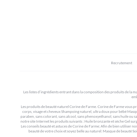
Recrutement
Les listes d’ingrédients entrant dans la composition des produits de la ma
emb
Les produits de beauté naturel Corine de Farme. Corine de Farme vous pro
corps, visage et cheveux Shampoing naturel, ultra doux pour bébé Masque 
paraben, sans colorant, sans alcool, sans phenoxyethanol, sans huile ou 
notre site Internet les produits suivants : Huile bronzante et sèche Gel sur
Les conseils beauté et astuces de Corine de Farme; Afin de bien utiliser no
beauté de votre choix et soyez belle au naturel: Masque de beauté Soi