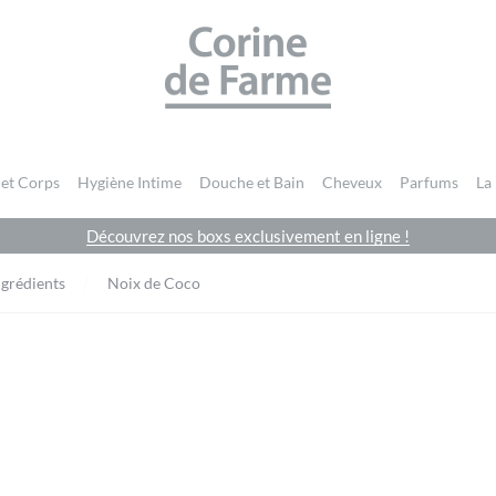
CORINE DE FARME SITE OFFICIEL
 et Corps
Hygiène Intime
Douche et Bain
Cheveux
Parfums
La
Découvrez nos boxs exclusivement en ligne !
ngrédients
Noix de Coco