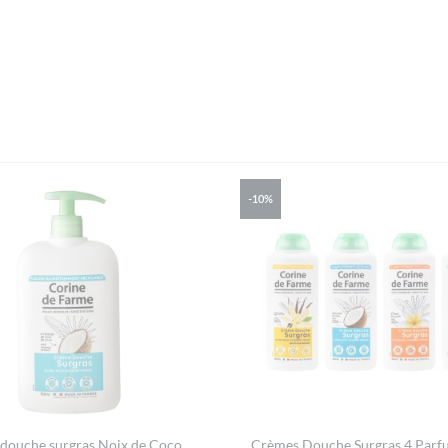
-10%
douche surgras Noix de Coco
Crèmes Douche Surgras 4 Parf