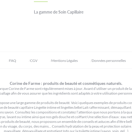
La gamme de Soin Capillaire
FAQ
CGV
Mentions Légales
Données personnelles
Corine de Farme : produits de beauté et cosmétiques naturels.
rque Corine de Farme sont régulièrement mises à jour. Avant d’utiliser un produit de la 
allage afin de vous assurer que les ingrédients sont adaptés à votre utilisation personne
pose une large gamme de produits de beauté. Voici quelques exemples de produits cosmé
de beauté capillaire Lingette intime et lingettes bébé Lait raffermissant, démaquillant 
sans savon. Consultez les compositions et constatez l’attention que nous portons à la 
gras, lavant ou intime ainsi que nos gels douche et coiffant Une sélection d’eaux : eau n
s produits de beauté, nous proposons un ensemble de conseils et astuces afin d’être bell
n du visage, du corps, des mains… Conseils hydratation de la peau et protection solair
maquillage, démaquillage et entretient Info sur la toilette intime (savon, soin, gel…)