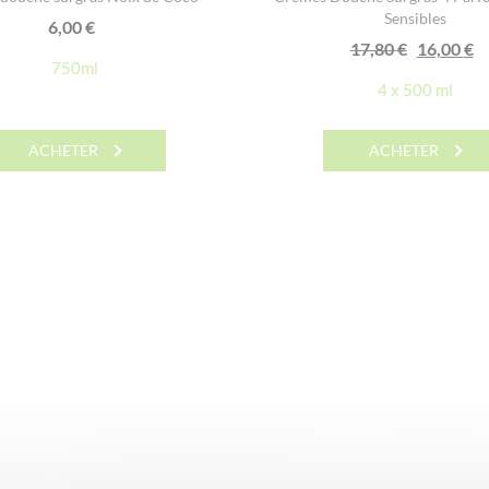
Sensibles
6,00
€
Le
L
17,80
€
16,00
€
750ml
prix
p
4 x 500 ml
initial
a
était :
e
ACHETER
ACHETER
17,80 €.
1