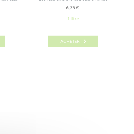
6,75
€
e
1 litre
rix
ctuel
st :
ACHETER
6,00 €.