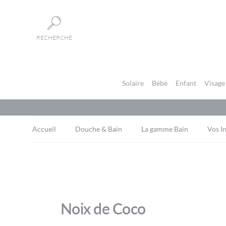
Panneau de gestion des cookies
RECHERCHE
Solaire
Bébé
Enfant
Visage
Accueil
Douche & Bain
La gamme Bain
Vos I
Noix de Coco