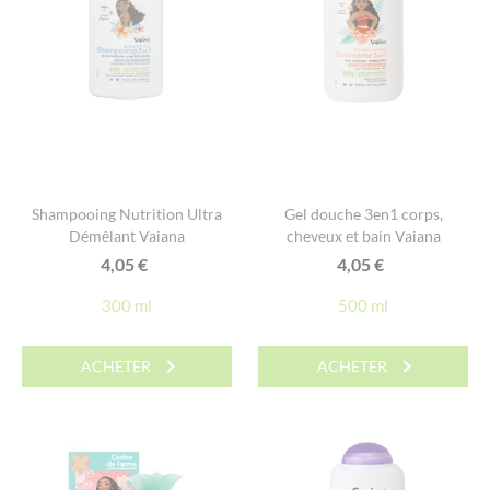
Shampooing Nutrition Ultra
Gel douche 3en1 corps,
Démêlant Vaiana
cheveux et bain Vaiana
4,05
€
4,05
€
300 ml
500 ml
ACHETER
ACHETER