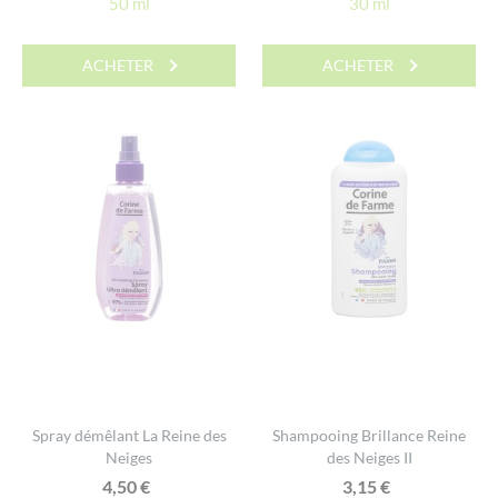
50 ml
30 ml
ACHETER
ACHETER
Spray démêlant La Reine des
Shampooing Brillance Reine
Neiges
des Neiges II
4,50
€
3,15
€