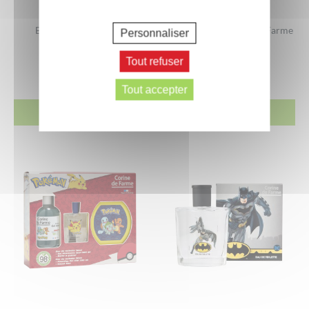
Bain Moussant Stitch
Coffret Cars Corine de Farme
Personnaliser
3,90
€
14,90
€
Tout refuser
500 ml
Tout accepter
ACHETER
ACHETER