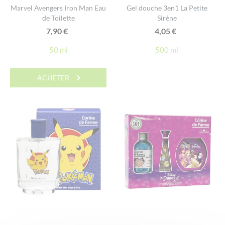
Marvel Avengers Iron Man Eau
Gel douche 3en1 La Petite
de Toilette
Sirène
7,90
€
4,05
€
50 ml
500 ml
ACHETER