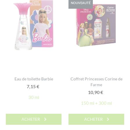
NOUVEAUTÉ
Eau de toilette Barbie
Coffret Princesses Corine de
Farme
7,15
€
10,90
€
30 ml
150 ml + 300 ml
ACHETER
ACHETER