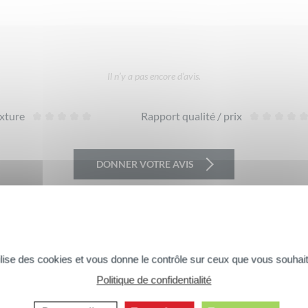
Il n’y a pas encore d’avis.
xture
Rapport qualité / prix
DONNER VOTRE AVIS
tilise des cookies et vous donne le contrôle sur ceux que vous souhait
Vous aimerez peut-être aussi...
Politique de confidentialité
Commentaires suivants >>