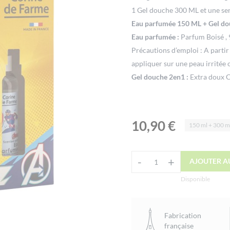
1 Gel douche 300 ML et une ser
Eau parfumée 150 ML + Gel dou
Eau parfumée :
Parfum Boisé , 
Précautions d’emploi : A partir 
appliquer sur une peau irritée
Gel douche 2en1 :
Extra doux C
cheveux des enfants. Peaux sens
avec la mousse puis rincer soi
avec les yeux, rincer abondamme
10,90
€
150 ml + 300 m
Serviette microfibre :
matière 1
Alternative:
-
+
AJOUTER A
quantité
de
Disponible
Coffret
Avengers
Fabrication
Corine
française
de