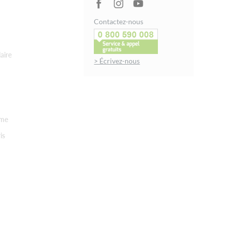
Contactez-nous
aire
> Écrivez-nous
rme
is