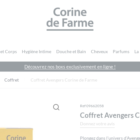
CORINE DE FARME SITE OFFICIEL
 et Corps
Hygiène Intime
Douche et Bain
Cheveux
Parfums
La
Découvrez nos boxs exclusivement en ligne !
Vous devez être
connecté
pour publier un avis.
Coffret
Coffret Avengers Corine de Farme
Ref 09662058
Coffret Avengers C
Donnez votre avis
Plongez dans l’univers d’Aven