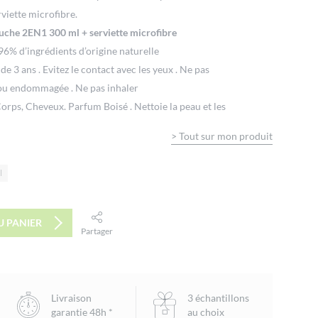
viette microfibre.
che 2EN1 300 ml + serviette microfibre
96% d’ingrédients d’origine naturelle
de 3 ans . Evitez le contact avec les yeux . Ne pas
 ou endommagée . Ne pas inhaler
orps, Cheveux. Parfum Boisé . Nettoie la peau et les
ibles. 92% d’ingrédients d’origine naturelle .Se laver
>
Tout sur mon produit
gneusement . Précautions d’emploi : En cas de contact
nt . Tenir hors de la portée des enfants .
l
00% polyester (+/- 30x30cm).
U PANIER
Partager
facebook
twitter
email
Livraison
3 échantillons
garantie 48h *
au choix