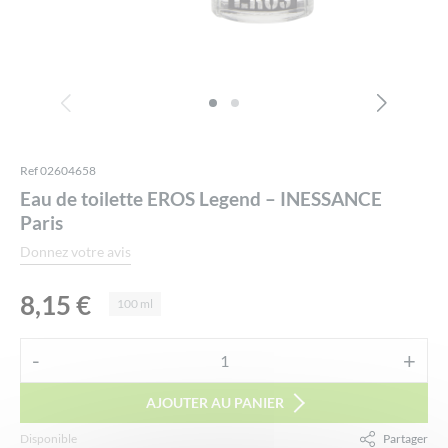
Ref 02604658
Eau de toilette EROS Legend – INESSANCE
Paris
Donnez votre avis
8,15
€
100 ml
Alternative:
-
+
quantité
de
AJOUTER AU PANIER
Eau
Disponible
Partager
de