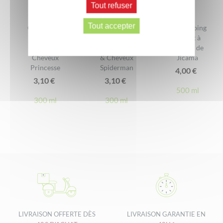
Efficacité
Tout refuser
Tout accepter
Gel Douche
Gel douche
Shampooing
Extra Doux
2en1 Extra
Lissant à
DONNER VOTRE AVIS
Corps et
Doux Corps
l’extrait de
Cheveux
& Cheveux
Jicama
Princesse
Spiderman
4,00
€
3,10
€
3,10
€
500 ml
300 ml
300 ml
LIVRAISON OFFERTE DÈS
LIVRAISON GARANTIE EN