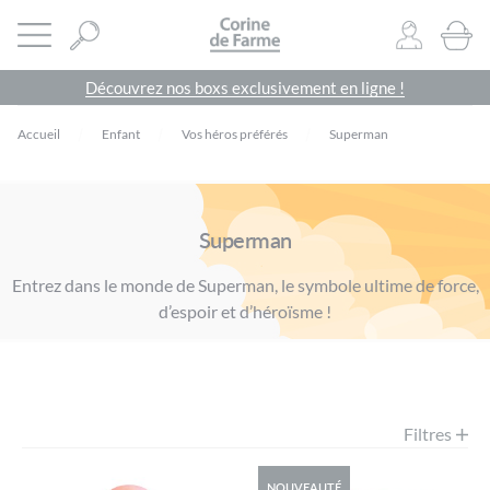
Panneau de gestion des cookies
CORINE DE FARME SITE OFFICIEL
Ouvrir le menu
0
PRODU
Découvrez nos boxs exclusivement en ligne !
Accueil
Enfant
Vos héros préférés
Superman
Superman
Entrez dans le monde de Superman, le symbole ultime de force,
d’espoir et d’héroïsme !
Filtres
NOUVEAUTÉ