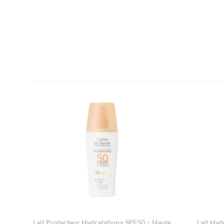
Lait Protecteur Hydratation+ SPF50 – Haute
Lait Hyd