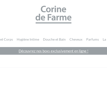
CORINE DE FARME SITE OFFICIEL
 et Corps
Hygiène Intime
Douche et Bain
Cheveux
Parfums
La
Découvrez nos boxs exclusivement en ligne !