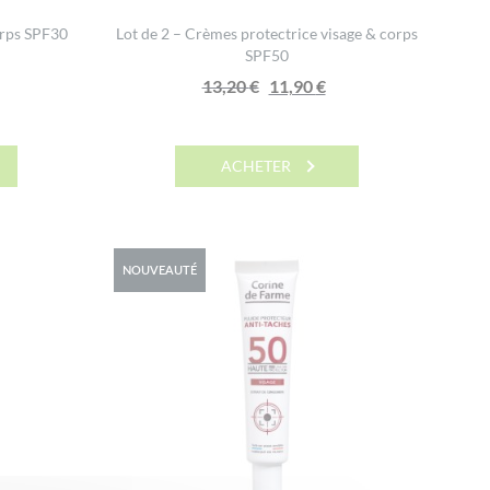
orps SPF30
Lot de 2 – Crèmes protectrice visage & corps
SPF50
Le
Le
13,20
€
11,90
€
prix
prix
initial
actuel
était :
est :
ACHETER
13,20 €.
11,90 €.
NOUVEAUTÉ