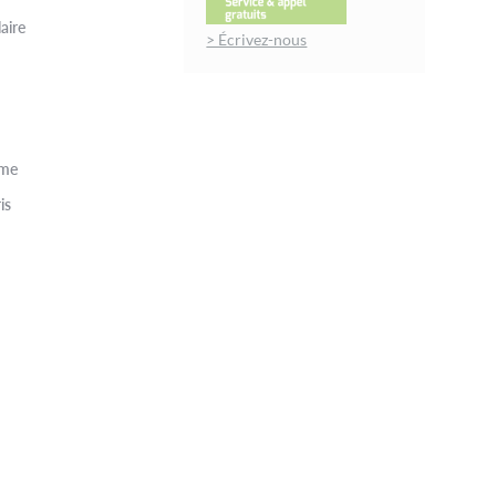
aire
> Écrivez-nous
rme
is