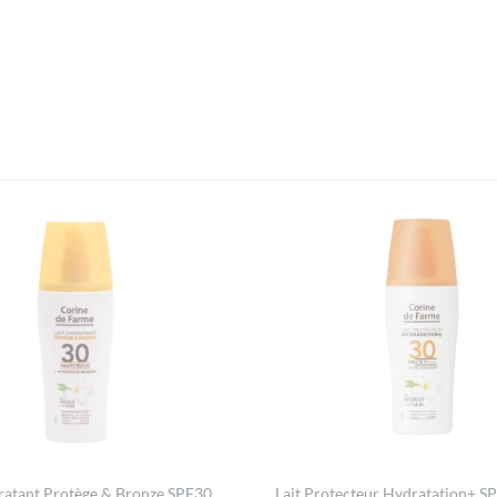
ratant Protège & Bronze SPF30
Lait Protecteur Hydratation+ S