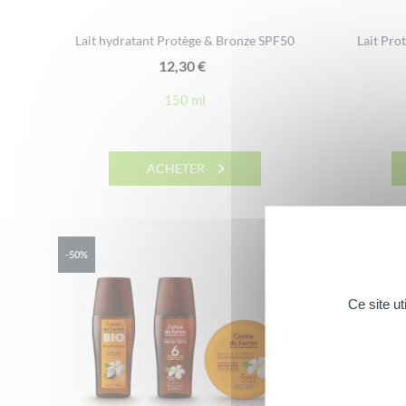
Lait hydratant Protège & Bronze SPF50
Lait Pro
12,30
€
150 ml
ACHETER
-50%
EXCLU WEB
Ce site u