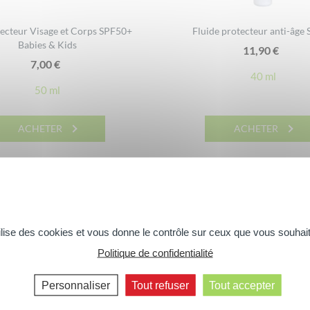
tecteur Visage et Corps SPF50+
Fluide protecteur anti-âge
Babies & Kids
11,90
€
7,00
€
40 ml
50 ml
ACHETER
ACHETER
tilise des cookies et vous donne le contrôle sur ceux que vous souhait
Politique de confidentialité
Personnaliser
Tout refuser
Tout accepter