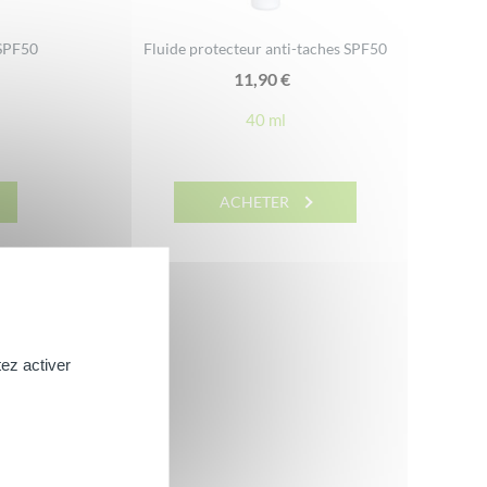
 SPF50
Fluide protecteur anti-taches SPF50
11,90
€
40 ml
ACHETER
ez activer