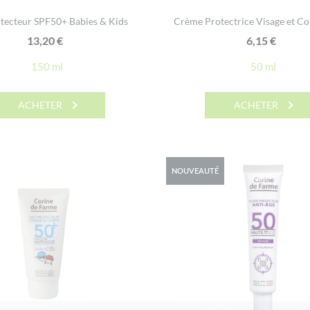
otecteur SPF50+ Babies & Kids
Crème Protectrice Visage et C
13,20
€
6,15
€
150 ml
50 ml
ACHETER
ACHETER
NOUVEAUTÉ