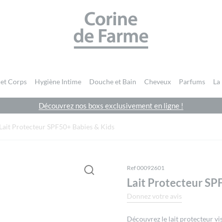
CORINE DE FARME SITE OFFICIEL
 et Corps
Hygiène Intime
Douche et Bain
Cheveux
Parfums
La
Découvrez nos boxs exclusivement en ligne !
Vous devez être
connecté
pour publier un avis.
Lait Protecteur SPF50+ Babies & Kids
Ref 00092601
Lait Protecteur SP
Donnez votre avis
Découvrez le lait protecteur v