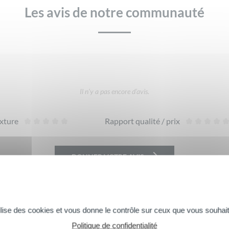
Les avis de notre communauté
Il n’y a pas encore d’avis.
xture
Rapport qualité / prix
DONNER VOTRE AVIS
tilise des cookies et vous donne le contrôle sur ceux que vous souhait
Politique de confidentialité
Commentaires suivants >>