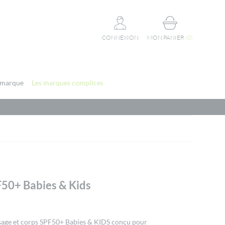
CONNEXION
MON PANIER
(
0
)
 marque
Les marques complices
F50+ Babies & Kids
isage et corps SPF50+ Babies & KIDS conçu pour