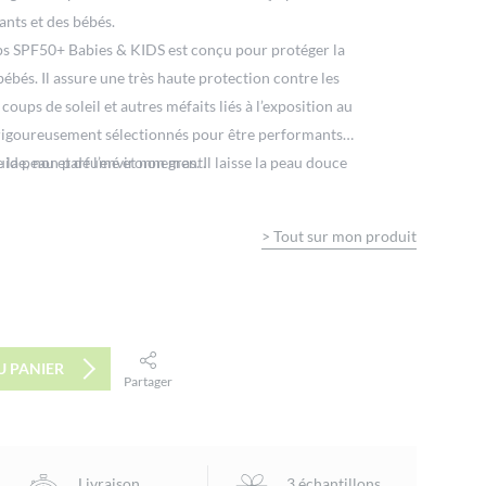
ants et des bébés.
orps SPF50+ Babies & KIDS est conçu pour protéger la
bébés. Il assure une très haute protection contre les
coups de soleil et autres méfaits liés à l’exposition au
nt rigoureusement sélectionnés pour être performants,
 la peau et de l’environnement.
luide, non parfumé et non gras. Il laisse la peau douce
>
Tout sur mon produit
U PANIER
Partager
facebook
twitter
email
Livraison
3 échantillons