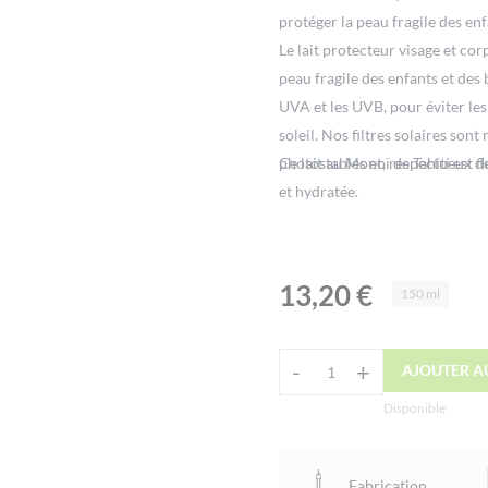
protéger la peau fragile des enf
Le lait protecteur visage et c
peau fragile des enfants et des 
UVA et les UVB, pour éviter les 
soleil. Nos filtres solaires so
photostables et, respectueux de
Ce lait au Monoï de Tahiti est f
et hydratée.
13,20
€
150 ml
Alternative:
-
+
AJOUTER A
quantité
de
Disponible
Lait
Protecteur
Fabrication
SPF50+