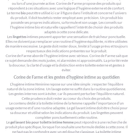
ou lors d’une journée active. Corine de Farme propose des produits qui
répondent à ces situations avec une logique d’hygiène externe et de confort.
Le terme
bio
peut être utilisé ici car il figure dans l’intitulé et concerne l’univers
du produit. Il doit toutefois rester employé avec précision. Un produit bio
possède ses propres indications, sa formule et son usage. Les conseils sur
l’hygiène intime bio et naturelle
rappellent l’intérêt de choisir des produits
adaptés à cette zone délicate.
Les
lingettes
intimes peuvent apporter une sensation de fraîcheur ponctuelle.
Elles ne doivent pas remplacer une routine d’hygiène équilibrée, ni être utilisées
de manière excessive. Le geste doit rester doux, limité à l’usage prévu et toujours
respectueux des indications présentes sur le produit.
Corine de Farme aborde l’hygiène intime avec sérieux. Corine de Farme sait que
ce sujet demande des mots justes, ni alarmistes ni approximatifs. La priorité reste
la douceur, la clarté d’usage et la distinction entre toilette externe et gestes à
éviter.
Corine de Farme et les gestes d’hygiène intime au quotidien
L’hygiène intime féminine repose sur une idée simple : respecter l’équilibre
naturel de la zone intime. Un lavage externe suffit dans la routine quotidienne.
Les gestes internes sont à éviter, car ils peuvent perturber l’équilibre naturel.
Cette prudence doit rester au coeur du choix des produits.
Le contenu dédié à
la toilette intime de la femme
rappelle l’importance d’un
usage externe et d’une routine adaptée. Le gel lavant intime doit être choisi pour
sa douceur et utilisé selon les indications du produit. Les lingettes peuvent
compléter ponctuellement cette routine.
Le
gel lavant bio pour toilette intime femme
peut répondre à une recherche de
produit plus spécifique, lorsque l’on souhaite une formule dédiée à cette zone. Il
ne faut pas le confondre avec un gel douche classique. La toilette intime