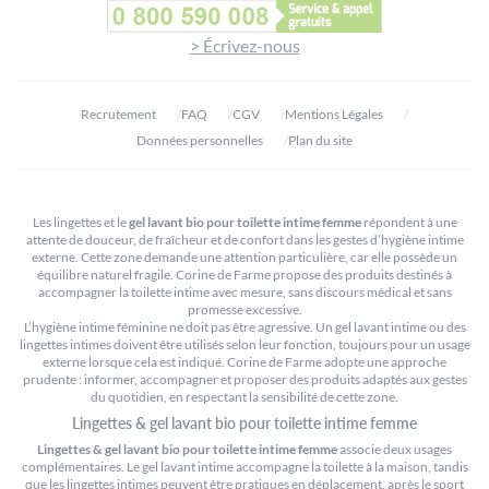
> Écrivez-nous
Recrutement
FAQ
CGV
Mentions Légales
Données personnelles
Plan du site
Les lingettes et le
gel lavant bio pour toilette intime femme
répondent à une
attente de douceur, de fraîcheur et de confort dans les gestes d’hygiène intime
externe. Cette zone demande une attention particulière, car elle possède un
équilibre naturel fragile. Corine de Farme propose des produits destinés à
accompagner la toilette intime avec mesure, sans discours médical et sans
promesse excessive.
L’hygiène intime féminine ne doit pas être agressive. Un gel lavant intime ou des
lingettes intimes doivent être utilisés selon leur fonction, toujours pour un usage
externe lorsque cela est indiqué. Corine de Farme adopte une approche
prudente : informer, accompagner et proposer des produits adaptés aux gestes
du quotidien, en respectant la sensibilité de cette zone.
Lingettes & gel lavant bio pour toilette intime femme
Lingettes & gel lavant bio pour toilette intime femme
associe deux usages
complémentaires. Le gel lavant intime accompagne la toilette à la maison, tandis
que les lingettes intimes peuvent être pratiques en déplacement, après le sport