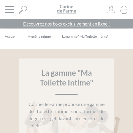
Panneau de gestion des cookies
CORINE DE FARME SITE OFFICIEL
Ouvrir le menu
0
PRODU
Découvrez nos boxs exclusivement en ligne !
Accueil
Hygiène intime
La gamme "Ma Toilette Intime"
La gamme "Ma
Toilette Intime"
Corine de Farme propose une gamme
de toilette intime sous forme de
lingettes, gel lavant ou encore de
solide.