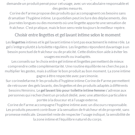
demande un produit pensé pour cet usage, avec un vocabulaire responsable et
des gestes mesurés.
Corine de Farme propose des produits qui accompagnent ces besoins sans
dramatiser l’hygiène intime. Le quotidien peut inclure des déplacements, des
journées longues ou des moments où une lingette apporte une sensation de
fraîcheur. C’est pratique, mais le bon sens reste toujours le meilleur repère.
Choisir entre lingettes et gel lavant intime selon le moment
Les
lingettes
intimes et le gel lavant intime n’ont pas exactement le même rôle. Le
gel s’intègre plutôt à la toilette régulière. Les lingettes répondent davantage à un
besoin ponctuel de fraîcheur ou de praticité. Cette distinction aide à éviter les
usages excessifs ou inadaptés.
Les conseils sur
le choix entre gel intime et lingettes
permettent de mieux
comprendre cette complémentarité. Une routine équilibrée ne cherche pas à
multiplier les gestes, mais à utiliser le bon produit au bon moment. La zone intime
gagne à être respectée avec parcimonie.
Sur corinedefarme.fr les produits d’hygiène intime Corine de Farme permettent
de retrouver des gels lavants, des lingettes et des produits adaptés à différents
besoins féminins. Le
gel lavant bio pour toilette intime femme
s’adresse aux
personnes qui recherchent un produit dédié, avec une attention particulière
portée à la douceur et à l’usage externe.
Corine de Farme accompagne l’hygiène intime avec un discours responsable.
Les produits peuvent contribuer à la sensation de fraîcheur et de propreté, sans
promesse médicale. L’essentiel reste de respecter l’usage indiqué, la sensibilité de
la zone intime et l’équilibre naturel du corps.