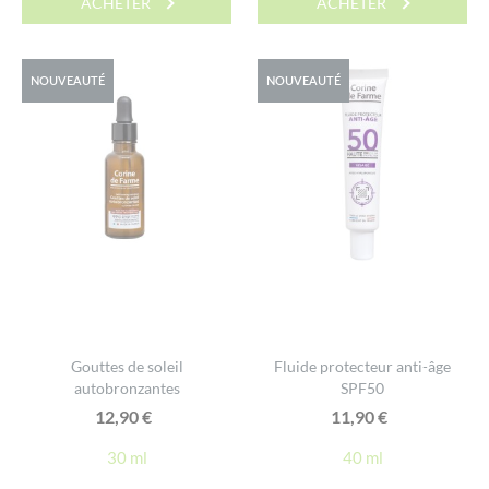
ACHETER
ACHETER
NOUVEAUTÉ
NOUVEAUTÉ
Gouttes de soleil
Fluide protecteur anti-âge
autobronzantes
SPF50
12,90
€
11,90
€
30 ml
40 ml