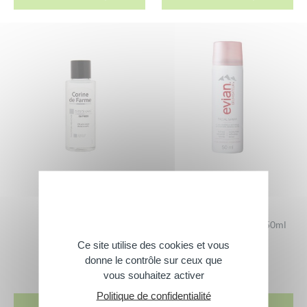
Dissolvant Express
Brumisateur® evian® 50ml
4,50
€
2,65
€
Ce site utilise des cookies et vous
donne le contrôle sur ceux que
100 ml
50 ml
vous souhaitez activer
Politique de confidentialité
ACHETER
ACHETER