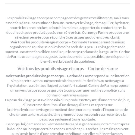
Les produits visage et corps accompagnent des gestes très différents, mais tous
essentiels dans une routine de beauté. Nettoyer le visage, démaquiller, hydrater,
nourrir les zones sèches, adoucir les mains ou apporter du confort après la
douche : chaque produit possède un rôle précis. Corine de Farme propose une
sélection pensée pour répondre à ces usages quotidiens avec clarté.
Voir tous les produits visage et corps – Corine de Farme
permet de mieux
organiser une routine selon les besoins réels de la peau. Le visage demande
souvent une attention ciblée, tandis que le corps réclame de la régularité. Corine
de Farme accompagne ces gestes avec des produits accessibles, pensés pour le
bien-être et la beauté du quotidien.
Voir tous les produits visage et corps – Corine de Farme
Voir tous les produits visage et corps – Corine de Farme
répond à une intention
simple : retrouver au même endroit des produits destinés au nettoyage, à
l’hydratation, au démaquillage et au confort cutané. Corine de Farme propose
un univers visage et corps qui aide à composer une routine complète, sans
confusion entre les usages.
La peau du visage peut avoir besoin d’un produit nettoyant, d’une crème de jour,
d’une crème de nuit ou d’un démaquillant. Les repères sur
la crème hydratante visage
permettent de mieux comprendre l’importance de
choisir une texture adaptée. Une crème doit correspondre au ressenti de la
peau, pas seulement à une habitude.
Le corps, lui, demande souvent des textures plus généreuses, notamment après
la douche ou lorsque certaines zones semblent plus sèches. Les mains peuvent
aussi avoir besoin d’une attention spécifique, car elles subissent lavages,