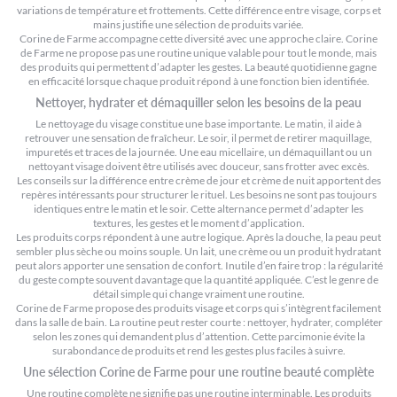
variations de température et frottements. Cette différence entre visage, corps et
mains justifie une sélection de produits variée.
Corine de Farme accompagne cette diversité avec une approche claire. Corine
de Farme ne propose pas une routine unique valable pour tout le monde, mais
des produits qui permettent d’adapter les gestes. La beauté quotidienne gagne
en efficacité lorsque chaque produit répond à une fonction bien identifiée.
Nettoyer, hydrater et démaquiller selon les besoins de la peau
Le nettoyage du visage constitue une base importante. Le matin, il aide à
retrouver une sensation de fraîcheur. Le soir, il permet de retirer maquillage,
impuretés et traces de la journée. Une eau micellaire, un démaquillant ou un
nettoyant visage doivent être utilisés avec douceur, sans frotter avec excès.
Les conseils sur la
différence entre crème de jour et crème de nuit
apportent des
repères intéressants pour structurer le rituel. Les besoins ne sont pas toujours
identiques entre le matin et le soir. Cette alternance permet d’adapter les
textures, les gestes et le moment d’application.
Les produits corps répondent à une autre logique. Après la douche, la peau peut
sembler plus sèche ou moins souple. Un lait, une crème ou un produit hydratant
peut alors apporter une sensation de confort. Inutile d’en faire trop : la régularité
du geste compte souvent davantage que la quantité appliquée. C’est le genre de
détail simple qui change vraiment une routine.
Corine de Farme propose des produits visage et corps qui s’intègrent facilement
dans la salle de bain. La routine peut rester courte : nettoyer, hydrater, compléter
selon les zones qui demandent plus d’attention. Cette parcimonie évite la
surabondance de produits et rend les gestes plus faciles à suivre.
Une sélection Corine de Farme pour une routine beauté complète
Une routine complète ne signifie pas une routine interminable. Les produits