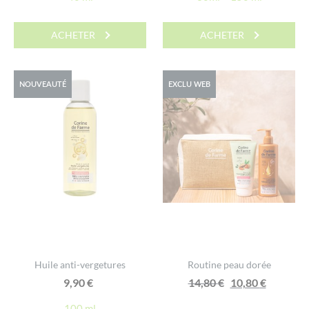
initial
actuel
était :
est :
ACHETER
ACHETER
18,90 €.
15,00 €.
NOUVEAUTÉ
EXCLU WEB
Huile anti-vergetures
Routine peau dorée
Le
Le
9,90
€
14,80
€
10,80
€
prix
prix
100 ml