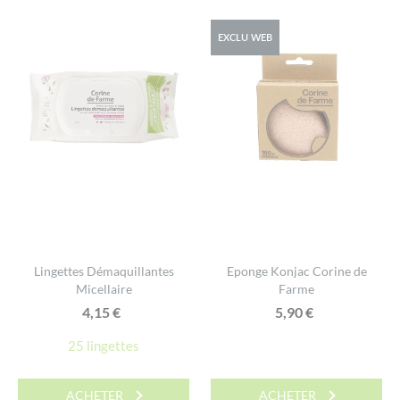
EXCLU WEB
Lingettes Démaquillantes
Eponge Konjac Corine de
Micellaire
Farme
4,15
€
5,90
€
25 lingettes
ACHETER
ACHETER