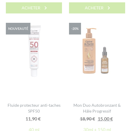
ACHETER
ACHETER
NOUVEAUTÉ
-20%
Fluide protecteur anti-taches
Mon Duo Autobronzant &
SPF50
Hâle Progressif
Le
Le
11,90
€
18,90
€
15,00
€
prix
prix
40 ml
30ml + 150 ml