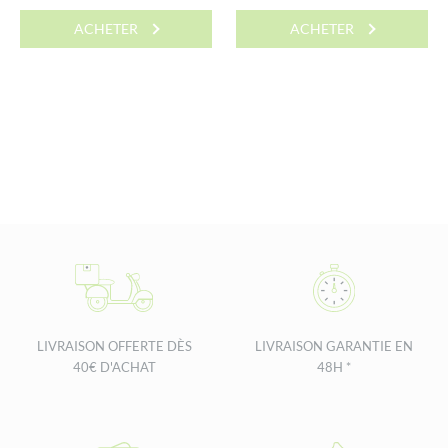
prix
prix
ACHETER
ACHETER
initial
actuel
était :
est :
17,15 €.
14,50 €.
LIVRAISON OFFERTE DÈS
LIVRAISON GARANTIE EN
40€ D'ACHAT
48H *