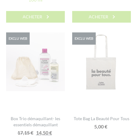
initial
actuel
était :
est :
ACHETER
ACHETER
14,80 €.
10,80 €.
EXCLU WEB
EXCLU WEB
Box Trio démaquillant- les
Tote Bag La Beauté Pour Tous
essentiels démaquillant
5,00
€
Le
Le
17,15
€
14,50
€