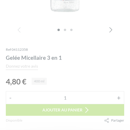
Ref 04112358
Gelée Micellaire 3 en 1
Donnez votre avis
4,80
€
400 ml
Alternative:
-
+
quantité
de
AJOUTER AU PANIER
Gelée
Disponible
Partager
Micellaire
3