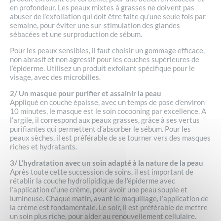
en profondeur. Les peaux mixtes à grasses ne doivent pas
abuser de l’exfoliation qui doit être faite qu’une seule fois par
semaine, pour éviter une sur-stimulation des glandes
sébacées et une surproduction de sébum.
Pour les peaux sensibles, il faut choisir un gommage efficace,
non abrasif et non agressif pour les couches supérieures de
l’épiderme. Utilisez un produit exfoliant spécifique pour le
visage, avec des microbilles.
2/ Un masque pour purifier et assainir la peau
Appliqué en couche épaisse, avec un temps de pose d’environ
10 minutes, le masque est le soin cocooning par excellence. A
l’argile, il correspond aux peaux grasses, grâce à ses vertus
purifiantes qui permettent d’absorber le sébum. Pour les
peaux sèches, il est préférable de se tourner vers des masques
riches et hydratants.
3/ L’hydratation avec un soin adapté à la nature de la peau
Après toute cette succession de soins, il est important de
rétablir la couche hydrolipidique de l’épiderme avec
l’application d’une crème, pour avoir une peau souple et
lumineuse. Chaque matin, avant le maquillage, l’application de
la crème est fondamentale. Le soir, il est préférable de mettre
un soin plus riche, pour aider au renouvellement cellulaire.