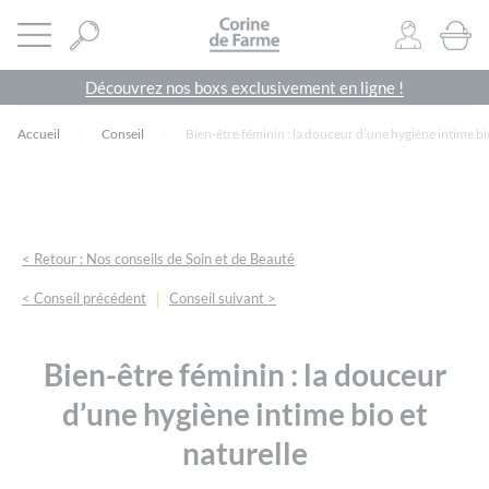
Panneau de gestion des cookies
CORINE DE FARME SITE OFFICIEL
Ouvrir le menu
0
PRODU
Découvrez nos boxs exclusivement en ligne !
Accueil
Conseil
Bien-être féminin : la douceur d’une hygiène intime bi
< Retour : Nos conseils de Soin et de Beauté
|
< Conseil précédent
Conseil suivant >
Bien-être féminin : la douceur
d’une hygiène intime bio et
naturelle