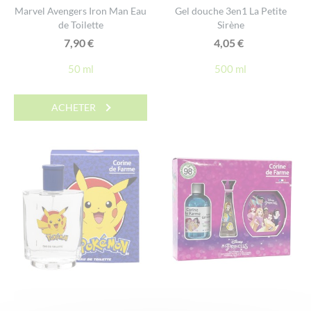
Marvel Avengers Iron Man Eau
Gel douche 3en1 La Petite
de Toilette
Sirène
7,90
€
4,05
€
50 ml
500 ml
ACHETER