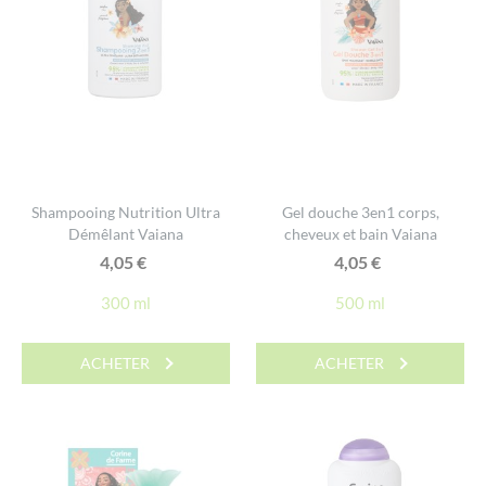
Shampooing Nutrition Ultra
Gel douche 3en1 corps,
Démêlant Vaiana
cheveux et bain Vaiana
4,05
€
4,05
€
300 ml
500 ml
ACHETER
ACHETER