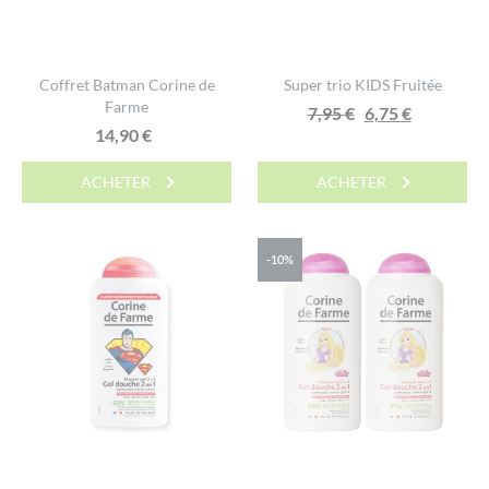
Coffret Batman Corine de
Super trio KIDS Fruitée
Farme
Le
Le
7,95
€
6,75
€
14,90
€
prix
prix
initial
actuel
ACHETER
ACHETER
était :
est :
7,95 €.
6,75 €.
-10%