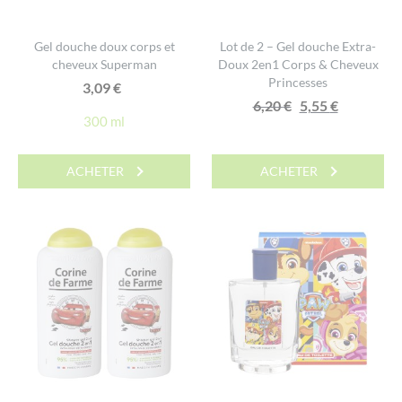
Gel douche doux corps et
Lot de 2 – Gel douche Extra-
cheveux Superman
Doux 2en1 Corps & Cheveux
Princesses
3,09
€
Le
Le
6,20
€
5,55
€
300 ml
prix
prix
initial
actuel
était :
est :
ACHETER
ACHETER
6,20 €.
5,55 €.