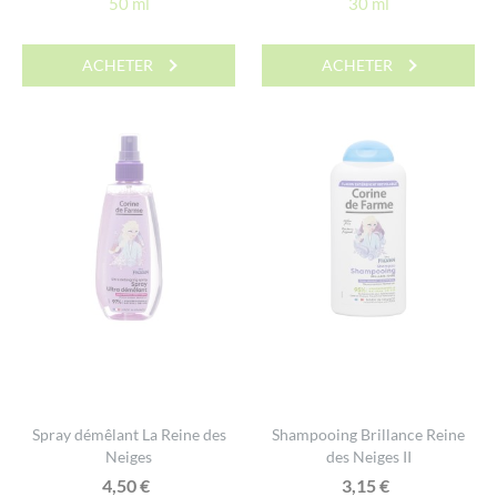
50 ml
30 ml
ACHETER
ACHETER
Spray démêlant La Reine des
Shampooing Brillance Reine
Neiges
des Neiges II
4,50
€
3,15
€