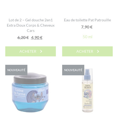
Lot de 2 – Gel douche 2en1
Eau de toilette Pat Patrouille
Extra Doux Corps & Cheveux
7,90
€
Cars
50 ml
Le
Le
6,20
€
4,90
€
prix
prix
initial
actuel
ACHETER
ACHETER
était :
est :
6,20 €.
4,90 €.
NOUVEAUTÉ
NOUVEAUTÉ