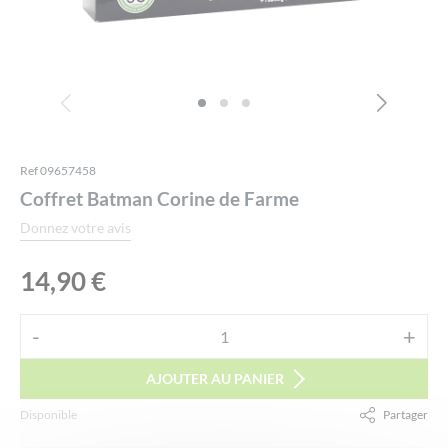
Ref 09657458
Coffret Batman Corine de Farme
Donnez votre avis
14,90
€
Alternative:
-
+
quantité
de
AJOUTER AU PANIER
Coffret
Disponible
Partager
Batman
Corine