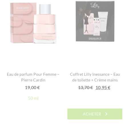
Eau de parfum Pour Femme –
Coffret Lilly Inessance – Eau
Pierre Cardin
de toilette + Crème mains
Le
Le
19,00
€
13,70
€
10,95
€
prix
prix
50 ml
initial
actuel
était :
est :
ACHETER
13,70 €.
10,95 €.