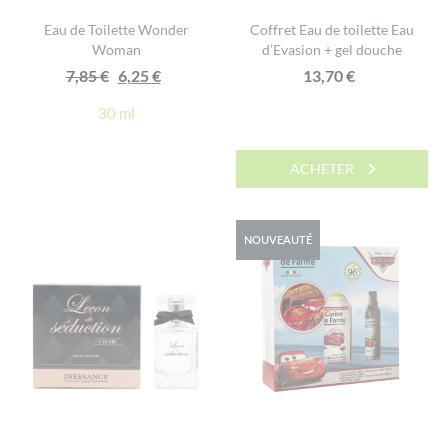
Eau de Toilette Wonder
Coffret Eau de toilette Eau
Woman
d’Evasion + gel douche
Le
Le
7,85
€
6,25
€
13,70
€
prix
prix
30 ml
initial
actuel
était :
est :
ACHETER
7,85 €.
6,25 €.
NOUVEAUTÉ