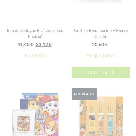
Eau de Cologne Fraîcheur Éco
Coffret Bleu marine – Pierre
Pack x6
Cardin
Le
Le
41,40
€
33,12
€
20,60
€
prix
prix
6 x 250 ml
75 ml + 150 ml
initial
actuel
était :
est :
ACHETER
41,40 €.
33,12 €.
NOUVEAUTÉ