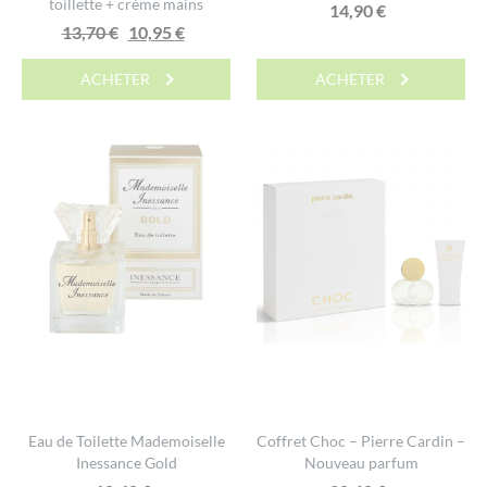
toillette + crème mains
14,90
€
Le
Le
13,70
€
10,95
€
prix
prix
ACHETER
ACHETER
initial
actuel
était :
est :
13,70 €.
10,95 €.
Eau de Toilette Mademoiselle
Coffret Choc – Pierre Cardin –
Inessance Gold
Nouveau parfum