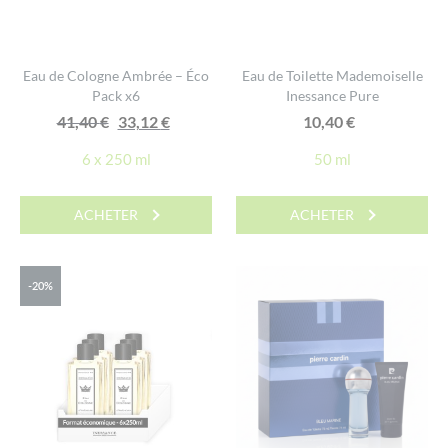
Eau de Cologne Ambrée – Éco
Eau de Toilette Mademoiselle
Pack x6
Inessance Pure
Le
Le
41,40
€
33,12
€
10,40
€
prix
prix
6 x 250 ml
50 ml
initial
actuel
était :
est :
ACHETER
ACHETER
41,40 €.
33,12 €.
-20%