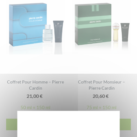
Coffret Pour Homme – Pierre
Coffret Pour Monsieur –
Cardin
Pierre Cardin
21,00
€
20,60
€
50 ml + 150 ml
75 ml + 150 ml
ACHETER
ACHETER