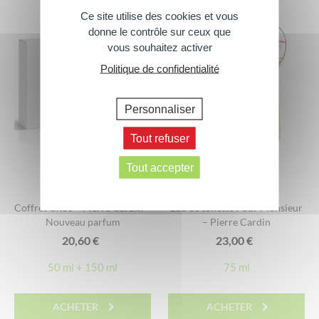
Ce site utilise des cookies et vous
donne le contrôle sur ceux que
vous souhaitez activer
Politique de confidentialité
Personnaliser
Tout refuser
Tout accepter
Coffret Choc – Pierre Cardin –
Eau de toilette Pour Monsieur
Nouveau parfum
– Pierre Cardin
20,60
€
23,00
€
50 ml + 150 ml
75 ml
ACHETER
ACHETER