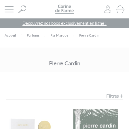
Panneau de gestion des cookies
CORINE DE FARME SITE OFFICIEL
Ouvrir le menu
0
PRODU
Découvrez nos boxs exclusivement en ligne !
Accueil
Parfums
Par Marque
Pierre Cardin
Pierre Cardin
Filtres