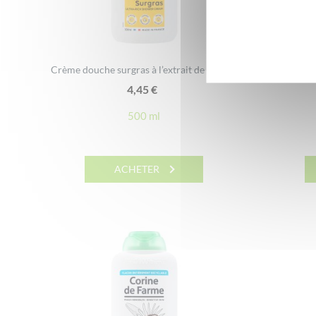
Crème douche surgras à l’extrait de Vanille
Gel douc
4,45
€
500 ml
ACHETER