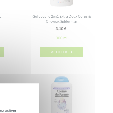
e
Gel douche 2en1 Extra Doux Corps &
Cheveux Spiderman
3,10
€
300 ml
ACHETER
ez activer