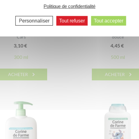
Politique de confidentialité
Personnaliser
Tout refuser
Tout accepter
he Extra Doux Corps et Cheveux
Crème douche surgras à l’Huil
Cars
douce
3,10
€
4,45
€
300 ml
500 ml
ACHETER
ACHETER