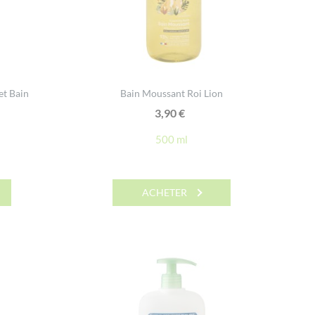
et Bain
Bain Moussant Roi Lion
3,90
€
500 ml
ACHETER