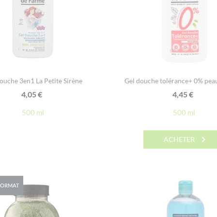
ouche 3en1 La Petite Sirène
Gel douche tolérance+ 0% pea
4,05
€
4,45
€
500 ml
500 ml
ACHETER
FORMAT