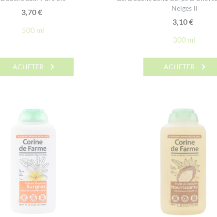
Neiges II
3,70
€
3,10
€
500 ml
300 ml
ACHETER
ACHETER