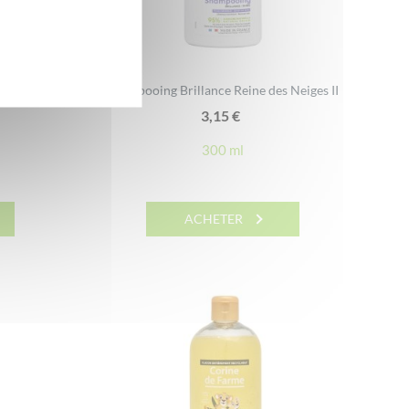
e d’Amande
Shampooing Brillance Reine des Neiges II
3,15
€
300 ml
ACHETER