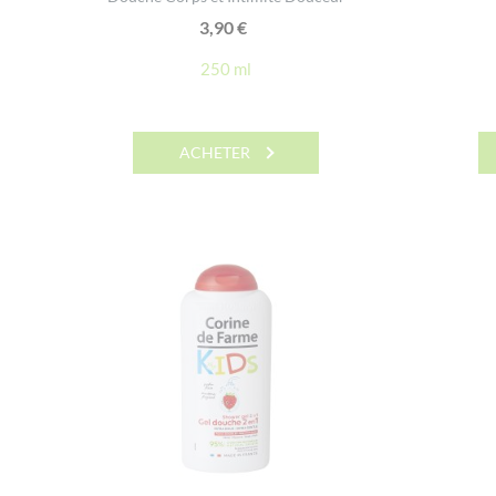
3,90
€
250 ml
ACHETER