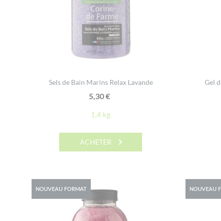
Sels de Bain Marins Relax Lavande
Gel d
5,30
€
1,4 kg
ACHETER
NOUVEAU FORMAT
NOUVEAU 