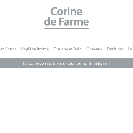
CORINE DE FARME SITE OFFICIEL
 et Corps
Hygiène Intime
Douche et Bain
Cheveux
Parfums
La
Découvrez nos boxs exclusivement en ligne !