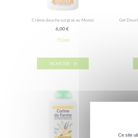
Crème douche surgras au Monoï
Gel Douch
6,00
€
750ml
ACHETER
Ce site u