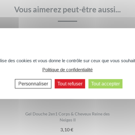
Vous aimerez peut-être aussi...
tilise des cookies et vous donne le contrôle sur ceux que vous souhait
Politique de confidentialité
Commentaires suivants >>
Personnaliser
Tout refuser
Tout accepter
Gel Douche 2en1 Corps & Cheveux Reine des
Neiges II
3,10
€