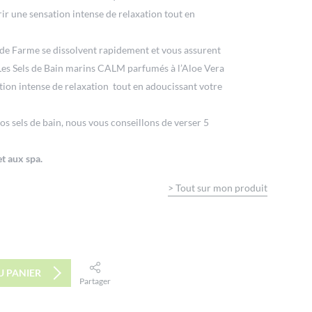
ir une sensation intense de relaxation tout en
 de Farme se dissolvent rapidement et vous assurent
Les Sels de Bain marins CALM parfumés à l’Aloe Vera
tion intense de relaxation tout en adoucissant votre
os sels de bain, nous vous conseillons de verser 5
t aux spa.
>
Tout sur mon produit
U PANIER
Partager