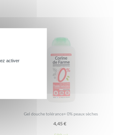
ez activer
Gel douche tolérance+ 0% peaux sèches
4,45
€