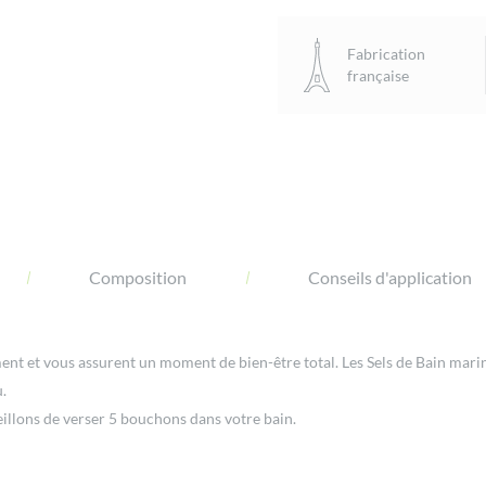
Sels
de
Fabrication
Bain
française
Marins
Calm
à
l'Aloe
Vera
Composition
Conseils d'application
ent et vous assurent un moment de bien-être total. Les Sels de Bain mar
.
eillons de verser 5 bouchons dans votre bain.