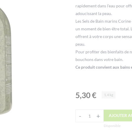
rapidement dans l’eau pour offr
adoucissant la peau.
Les Sels de Bain marins Corine
un moment de bien-être total. 
offrent à votre corps une sensa
peau.
Pour profiter des bienfaits de n
bouchons dans votre bain.
Ce produit convient aux bains e
5,30
€
1,4 kg
Alternative:
-
+
AJOUTER A
quantité
de
Disponible