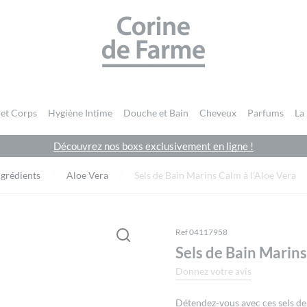
CORINE DE FARME SITE OFFICIEL
 et Corps
Hygiène Intime
Douche et Bain
Cheveux
Parfums
La
Découvrez nos boxs exclusivement en ligne !
Vous devez être
connecté
pour publier un avis.
ngrédients
Aloe Vera
Sels de Bain Marins Calm à l’Aloe Vera
Ref 04117958
Sels de Bain Marins
Donnez votre avis
Détendez-vous avec ces sels de 