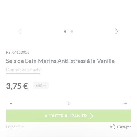
Ref 04120058
Sels de Bain Marins Anti-stress à la Vanille
Donnez votre avis
3,75
€
600 gr
Alternative:
-
+
quantité
de
AJOUTER AU PANIER
Sels
Disponible
Partager
de
Bain