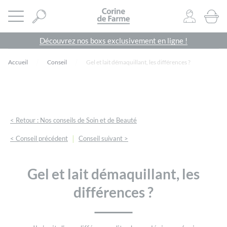
Panneau de gestion des cookies
CORINE DE FARME SITE OFFICIEL
Ouvrir le menu
0
PRODU
Découvrez nos boxs exclusivement en ligne !
Accueil
Conseil
Gel et lait démaquillant, les différences ?
< Retour : Nos conseils de Soin et de Beauté
|
< Conseil précédent
Conseil suivant >
Gel et lait démaquillant, les
différences ?