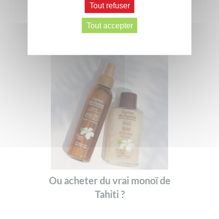
Tout refuser
Comment bronzer vite du visage,
naturellement et rapidement ?
Tout accepter
Ou acheter du vrai monoï de
Tahiti ?