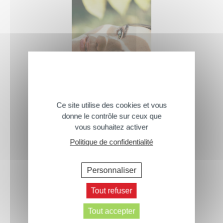
Ce site utilise des cookies et vous
donne le contrôle sur ceux que
Ma routine : autobronzant avant ou
vous souhaitez activer
après crème de jour ?
Politique de confidentialité
Personnaliser
Tout refuser
Tout accepter