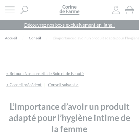
Panneau de gestion des cookies
CORINE DE FARME SITE OFFICIEL
Ouvrir le menu
0
PRODU
Découvrez nos boxs exclusivement en ligne !
Accueil
Conseil
L’importance d’avoir un produit adapté pour l’hygièn
< Retour : Nos conseils de Soin et de Beauté
|
< Conseil précédent
Conseil suivant >
L’importance d’avoir un produit
adapté pour l’hygiène intime de
la femme