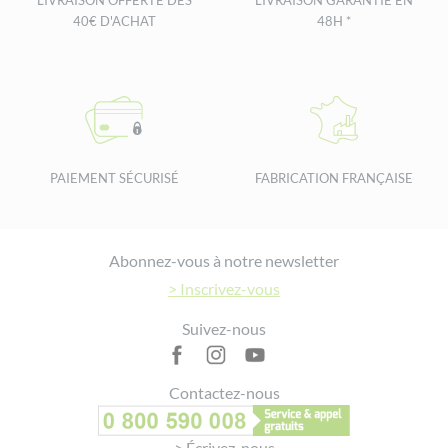
LIVRAISON OFFERTE DÈS
LIVRAISON GARANTIE EN
Portugal
Ecoponto
40€ D'ACHAT
48H *
amarelo
Flacon
🇧🇪
plastique →
✅
❌
❌
Belgique
Sac bleu
(PMC)
For sorting instructions in countries not listed, please check locally.
PAIEMENT SÉCURISÉ
FABRICATION FRANÇAISE
Footer
Abonnez-vous à notre newsletter
> Inscrivez-vous
Suivez-nous
Contactez-nous
> Écrivez-nous