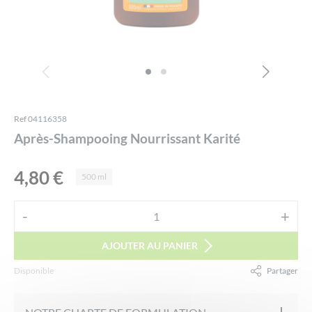
Ref 04116358
Après-Shampooing Nourrissant Karité
4,80
€
500 ml
Alternative:
-
+
quantité
de
AJOUTER AU PANIER
Après-
Disponible
Partager
Shampooing
Nourrissant
Karité