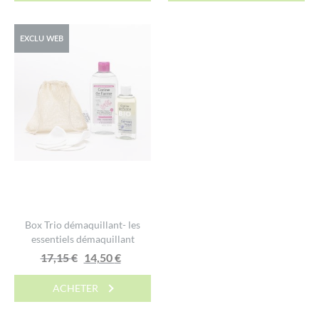
EXCLU WEB
Box Trio démaquillant- les
essentiels démaquillant
Le
Le
17,15
€
14,50
€
prix
prix
ACHETER
initial
actuel
était :
est :