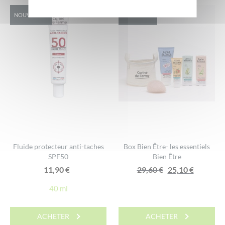
NOUVEAUTÉ
EXCLU WEB
Fluide protecteur anti-taches
Box Bien Être- les essentiels
SPF50
Bien Être
Le
Le
11,90
€
29,60
€
25,10
€
prix
prix
40 ml
initial
actuel
était :
est :
ACHETER
ACHETER
29,60 €.
25,10 €.