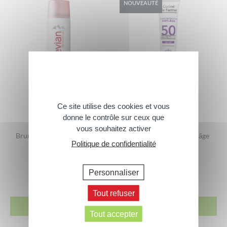
NOUVEAUTÉ
Ce site utilise des cookies et vous
donne le contrôle sur ceux que
vous souhaitez activer
Brumisateur® evian® 50ml
Fluide protecteur anti-âge
Politique de confidentialité
SPF50
2,65
€
11,90
€
50 ml
Personnaliser
40 ml
Tout refuser
ACHETER
ACHETER
Tout accepter