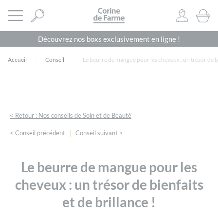
Panneau de gestion des cookies
CORINE DE FARME SITE OFFICIEL
Ouvrir le menu
0
PRODU
Découvrez nos boxs exclusivement en ligne !
Accueil
Conseil
Le beurre de mangue pour les cheveux : un trésor de bie
< Retour : Nos conseils de Soin et de Beauté
|
< Conseil précédent
Conseil suivant >
Le beurre de mangue pour les
cheveux : un trésor de bienfaits
et de brillance !