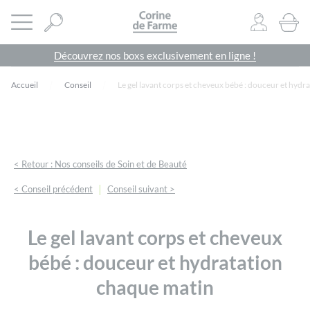
Panneau de gestion des cookies
CORINE DE FARME SITE OFFICIEL
Ouvrir le menu
0
PRODU
Découvrez nos boxs exclusivement en ligne !
Accueil
Conseil
Le gel lavant corps et cheveux bébé : douceur et hydr
< Retour : Nos conseils de Soin et de Beauté
|
< Conseil précédent
Conseil suivant >
Le gel lavant corps et cheveux
bébé : douceur et hydratation
chaque matin