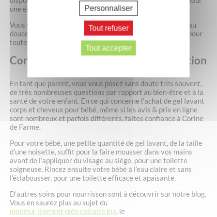
disponible en grand flacon de 500 ml au format compact pour
Personnaliser
une économie sur le prix et une bonne prise en main.
Vous verrez : l’essayer c’est l’adopter et profiter d’une peau
Tout refuser
douce et hydratée en plus de cheveux souples et soyeux pour
toute la famille.
Tout accepter
Corine et ses sacrés conseils d’utilisation
En tant que parent, vous vous posez sans doute très souvent,
de très nombreuses questions par rapport au bien-être et à la
santé de votre enfant. En ce qui concerne l’achat de gel lavant
corps et cheveux pour bébé, même si les avis & prix en ligne
sont nombreux et parfois différents, faites confiance à Corine
de Farme.
Pour votre bébé, une petite quantité de gel lavant, de la taille
d’une noisette, suffit pour la faire mousser dans vos mains
avant de l’appliquer du visage au siège, pour une toilette
soigneuse. Rincez ensuite votre bébé à l’eau claire et sans
l’éclabousser, pour une toilette efficace et apaisante.
D’autres soins pour nourrisson sont à découvrir sur notre blog.
Vous en saurez plus au sujet du
meilleur liniment oléo calcaire bio
, le