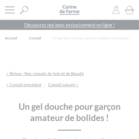
Panneau de gestion des cookies
CORINE DE FARME SITE OFFICIEL
Ouvrir le menu
0
PRODU
Découvrez nos boxs exclusivement en ligne !
Accueil
Conseil
Un gel douche pour garçon amateur de bolides !
< Retour : Nos conseils de Soin et de Beauté
|
< Conseil précédent
Conseil suivant >
Un gel douche pour garçon
amateur de bolides !