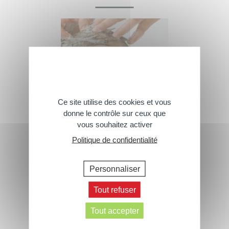
Ce site utilise des cookies et vous
donne le contrôle sur ceux que
vous souhaitez activer
Politique de confidentialité
Le shampoing doux qui ne pique
pas les yeux
Personnaliser
Tout refuser
Tout accepter