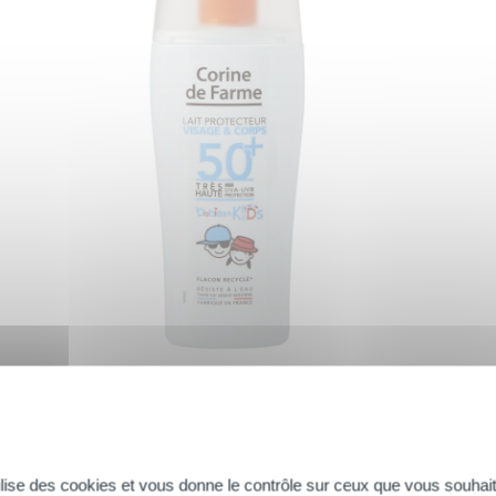
es solaires pour les parents comme pour les enfants exige une rigueur
tes testés sous contrôle pharmaceutique et dermatologique. C’est par 
tilise des cookies et vous donne le contrôle sur ceux que vous souhait