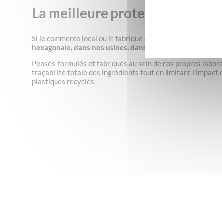
La meilleure protection solaire
Si
le commerce local ou le fabriqué en France sont, pour vo
hexagonale, dans nos usines, dans le nord de la France
.
Pensés, formulés et fabriqués au sein de nos propres laborat
traçabilité totale des ingrédients tout en limitant l’impac
plastiques recyclés.