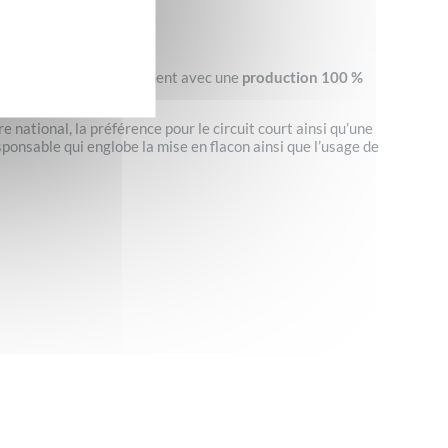
arme s’accorde parfaitement avec une
production 100 %
e national, la préférence pour le circuit court ainsi qu’une
sponsable qui englobe la mise en flacon ainsi que l’usage de