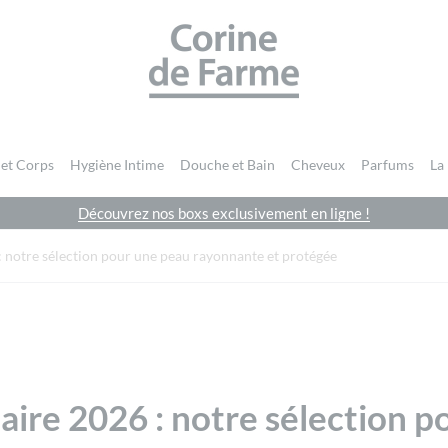
CORINE DE FARME SITE OFFICIEL
 et Corps
Hygiène Intime
Douche et Bain
Cheveux
Parfums
La
Découvrez nos boxs exclusivement en ligne !
: notre sélection pour une peau rayonnante et protégée
laire 2026 : notre sélection 