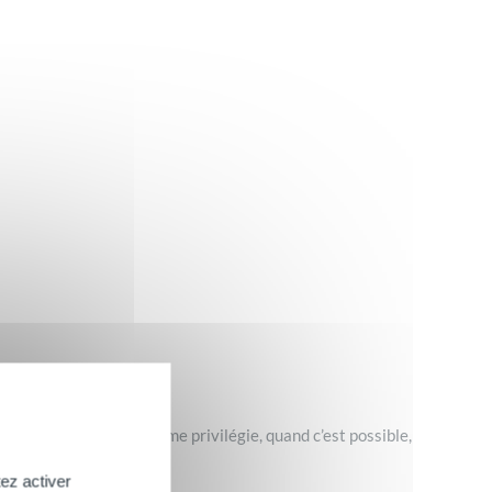
 absolue, Corine de Farme privilégie, quand c’est possible,
exemple le cas de la
ez activer