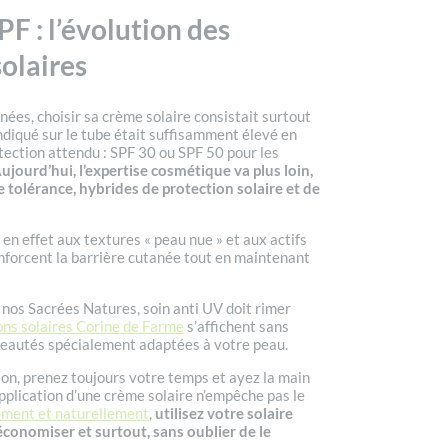
F : l’évolution des
solaires
nées, choisir sa crème solaire consistait surtout
 indiqué sur le tube était suffisamment élevé en
tection attendu : SPF 30 ou SPF 50 pour les
ujourd’hui, l’expertise cosmétique va plus loin,
 tolérance, hybrides de protection solaire et de
en effet aux textures « peau nue » et aux actifs
enforcent la barrière cutanée tout en maintenant
r nos Sacrées Natures, soin anti UV doit rimer
ons solaires Corine de Farme
s’affichent sans
veautés spécialement adaptées à votre peau.
on, prenez toujours votre temps et ayez la main
pplication d’une crème solaire n’empêche pas le
ement et naturellement
,
utilisez votre solaire
économiser et surtout, sans oublier de le