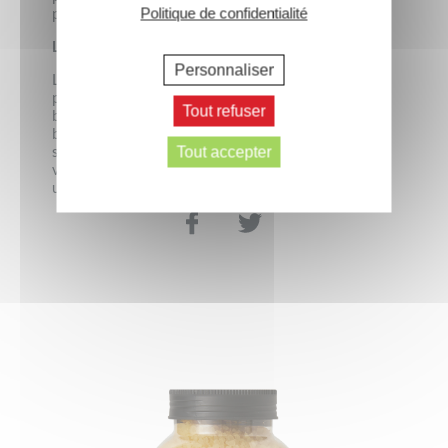
pour limiter notre impact sur la planète.
Politique de confidentialité
Le saviez-vous ?
Personnaliser
Le sel de bain est aussi agréable à utiliser pour les
pieds. Si vous manquez de temps pour prendre un
Tout refuser
bain (ou si vous n’avez pas de baignoire) versez un
bouchon dans une bassine d’eau pas trop chaude
suffisamment remplie pour immerger délicatement
Tout accepter
vos pieds et installez-vous confortablement pour
une demi-heure de détente.