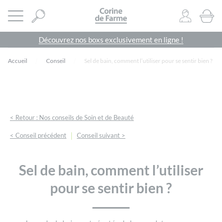
Panneau de gestion des cookies
CORINE DE FARME SITE OFFICIEL
Ouvrir le menu
0
PRODU
Découvrez nos boxs exclusivement en ligne !
Accueil
Conseil
Sel de bain, comment l’utiliser pour se sentir bien ?
< Retour : Nos conseils de Soin et de Beauté
|
< Conseil précédent
Conseil suivant >
Sel de bain, comment l’utiliser
pour se sentir bien ?