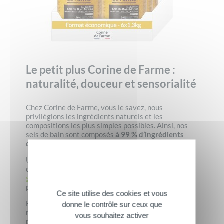
Le petit plus Corine de Farme :
naturalité, douceur et sensorialité
Chez Corine de Farme, vous le savez, nous
privilégions les ingrédients naturels et les
compositions les plus simples possibles. Ainsi, nos
sels de bain sont composés
à 99 % d’ingrédients
d’origine naturelle
!
Une bonne occasion également de vous apprendre
que la majorité de nos produits – dont la gamme de
sels de bain
– est fabriquée en France, sur nos
propres chaînes de fabrication et de mise en flacon.
Ce site utilise des cookies et vous
Enfin et parce que naturalité et écoresponsabilité
donne le contrôle sur ceux que
nous tiennent à cœur, nos emballages sont pour la
vous souhaitez activer
plupart issus de matières recyclées et recyclables