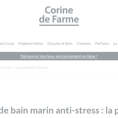
CORINE DE FARME SITE OFFICIEL
 et Corps
Hygiène Intime
Douche et Bain
Cheveux
Parfums
La
Découvrez nos boxs exclusivement en ligne !
i-stress : la parenthèse florale
 de bain marin anti-stress : la