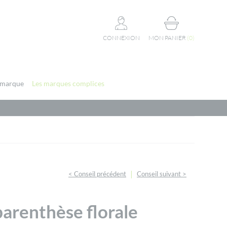
CONNEXION
MON PANIER
(
0
)
 marque
Les marques complices
|
< Conseil précédent
Conseil suivant >
 parenthèse florale