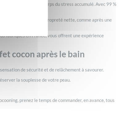
rculation et libérer le corps du stress accumulé. Avec 99 %
és pour une sensation de propreté nette, comme après une
tous fabriqués en France, vous offrent une expérience
fet cocon après le bain
e sensation de sécurité et de relâchement à savourer.
réserver la souplesse de votre peau.
e cocooning, prenez le temps de commander, en avance, tous