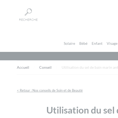
Panneau de gestion des cookies
RECHERCHE
Solaire
Bébé
Enfant
Visage
Accueil
Conseil
Utilisation du sel de bain marin ant
< Retour : Nos conseils de Soin et de Beauté
Utilisation du sel