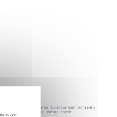
lques bouchons de sels marins (5 dans un bain) suffisent à
e pour relâcher les tensions… naturellement.
ez activer