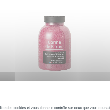
-être aux origines marines
enfaits de la mer ! Chez vous, dans le calme de votre salle de bain, que
uité pour détendre et purifier, les bains salés restent une valeur sûr
tilise des cookies et vous donne le contrôle sur ceux que vous souhait