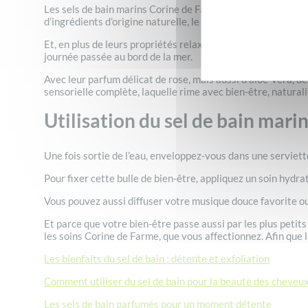
Les sels de bain marins Corine de Farme contiennent du sel 
d’ingrédients d’origine naturelle, le bain devient un momen
Et, en plus de leurs propriétés relaxantes, les sels marins
journée passée au bord de la mer.
Avec leur parfum délicat de rose, mais aussi d’aloe-vera, d
sensorielle complète, laquelle rime avec bien-être, naturalit
Utilisation du sel de bain mari
Une fois sortie de l’eau, enveloppez-vous dans une serviett
Pour fixer cette bulle de bien-être, appliquez un soin hydr
Vous pouvez aussi diffuser votre musique douce favorite ou 
Et parce que votre bien-être passe aussi par les plus petit
les soins Corine de Farme, que vous affectionnez. Afin que l
Les bienfaits du sel de bain : détente et exfoliation
Comment utiliser du sel de bain pour la beauté des cheveux,
Les sels de bain parfumés pour un moment détente