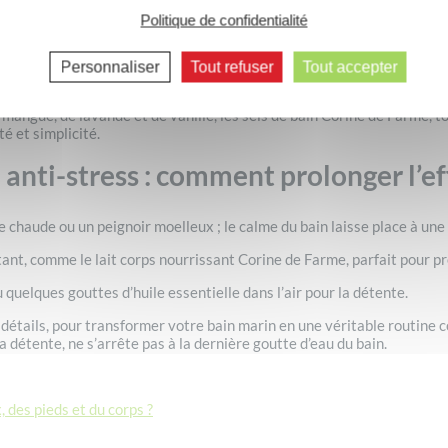
enrichi en minéraux qui aident à délasser les muscles, améliorer la ci
Politique de confidentialité
t de déconnexion simple et apaisant.
 participent à la beauté de la peau en la débarrassant de ses impuret
Personnaliser
Tout refuser
Tout accepter
e mangue, de lavande et de vanille, les sels de bain Corine de Farme, 
é et simplicité.
n anti-stress : comment prolonger l’ef
e chaude ou un peignoir moelleux ; le calme du bain laisse place à un
atant, comme le lait corps nourrissant Corine de Farme, parfait pour p
quelques gouttes d’huile essentielle dans l’air pour la détente.
s détails, pour transformer votre bain marin en une véritable routin
a détente, ne s’arrête pas à la dernière goutte d’eau du bain.
 des pieds et du corps ?