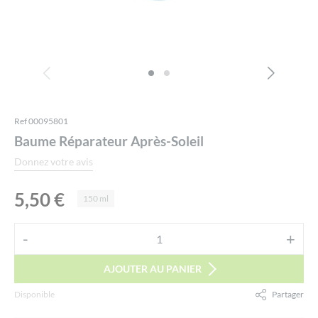
Ref 00095801
Baume Réparateur Après-Soleil
Donnez votre avis
5,50
€
150 ml
Alternative:
-
+
quantité
de
AJOUTER AU PANIER
Baume
Disponible
Partager
Réparateur
Après-