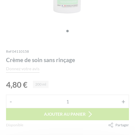
Ref 04110158
Crème de soin sans rinçage
Donnez votre avis
4,80
€
200 ml
Alternative:
-
+
quantité
de
AJOUTER AU PANIER
Crème
Disponible
Partager
de
soin