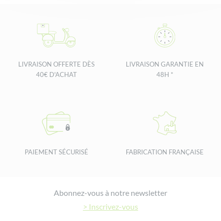
🇵🇹
plástico →
✅
❌
❌
Portugal
Ecoponto
amarelo
Flacon
🇧🇪
plastique →
LIVRAISON OFFERTE DÈS
LIVRAISON GARANTIE EN
✅
❌
❌
Belgique
Sac bleu
40€ D'ACHAT
48H *
(PMC)
For sorting instructions in countries not listed, please check locally.
PAIEMENT SÉCURISÉ
FABRICATION FRANÇAISE
Footer
Abonnez-vous à notre newsletter
> Inscrivez-vous