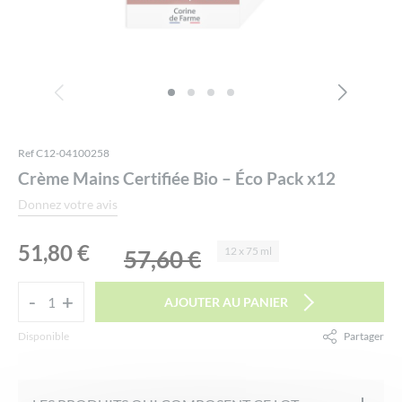
Ref C12-04100258
Crème Mains Certifiée Bio – Éco Pack x12
Donnez votre avis
Le
Le
51,80
€
12 x 75 ml
57,60
€
prix
prix
-
-
+
+
AJOUTER AU PANIER
initial
actuel
quantité
de
Alternative:
était :
est :
Disponible
Partager
Crème
57,60 €.
51,80 €.
Mains
Certifiée
facebook
twitter
email