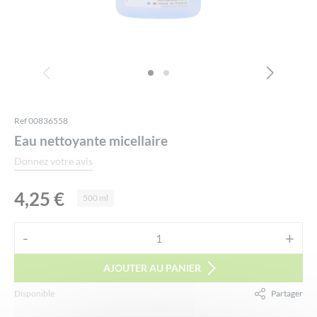
Ref 00836558
Eau nettoyante micellaire
Donnez votre avis
4,25
€
500 ml
Alternative:
-
+
quantité
de
AJOUTER AU PANIER
Eau
Disponible
Partager
nettoyante
micellaire