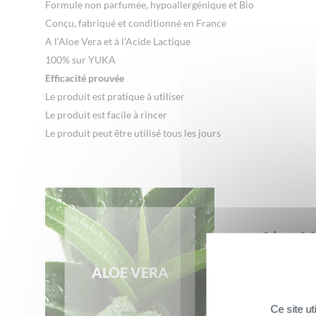
Formule non parfumée, hypoallergénique et Bio
Conçu, fabriqué et conditionné en France
A l’Aloe Vera et à l’Acide Lactique
100% sur YUKA
Efficacité prouvée
Le produit est pratique à utiliser
Le produit est facile à rincer
Le produit peut être utilisé tous les jours
Aloe V
ALOE VERA
L'Aloe Vera
> Découvr
Ce site u