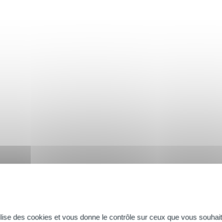
era
, la plante aux multiples vertus...
ir
tilise des cookies et vous donne le contrôle sur ceux que vous souhait