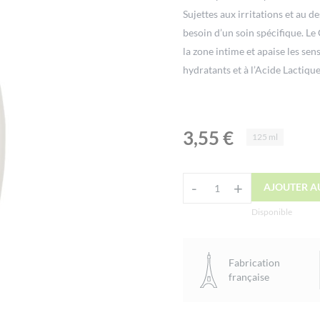
Sujettes aux irritations et au d
besoin d’un soin spécifique. L
la zone intime et apaise les sen
hydratants et à l’Acide Lactique
3,55
€
125 ml
Alternative:
-
+
AJOUTER A
quantité
de
Disponible
Gel
Intime
Fabrication
Miss
française
Certifié
Bio