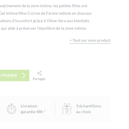
essèchement de la zone intime, les petites filles ont
e Gel Intime Miss Corine de Farme nettoie en douceur
sations d’inconfort grâce à l’Aloe Vera aux bienfaits
 qui aide à préserver l’équilibre de la zone intime.
>
Tout sur mon produit
U PANIER
Partager
facebook
twitter
email
Livraison
3 échantillons
garantie 48h *
au choix