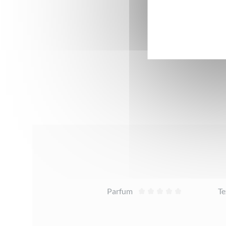
> Découvr
Avis
Parfum
Te