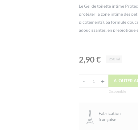
Le Gel de toilette intime Prote
protéger la zone intime des pet
picotements). Sa formule douce 
adoucissantes, en prébiotique e
le développement des défenses n
sensible.
2,90
€
250 ml
Alternative:
-
+
AJOUTER A
quantité
de
Disponible
Gel
Intime
Fabrication
Protection
française