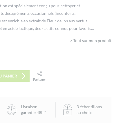
ction est spécialement conçu pour nettoyer et
its désagréments occasionnels (inconforts,
est enrichie en extrait de Fleur de Lys aux vertus
t en acide lactique, deux actifs connus pour favoriser
aturelles et maintenir l’équilibre de cette zone
>
Tout sur mon produit
U PANIER
Partager
facebook
twitter
email
Livraison
3 échantillons
garantie 48h *
au choix