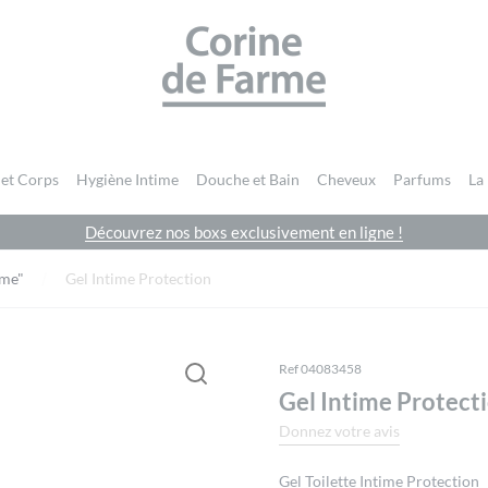
CORINE DE FARME SITE OFFICIEL
 et Corps
Hygiène Intime
Douche et Bain
Cheveux
Parfums
La
Découvrez nos boxs exclusivement en ligne !
Vous devez être
connecté
pour publier un avis.
ime"
Gel Intime Protection
Ref 04083458
Gel Intime Protect
Donnez votre avis
Gel Toilette Intime Protection