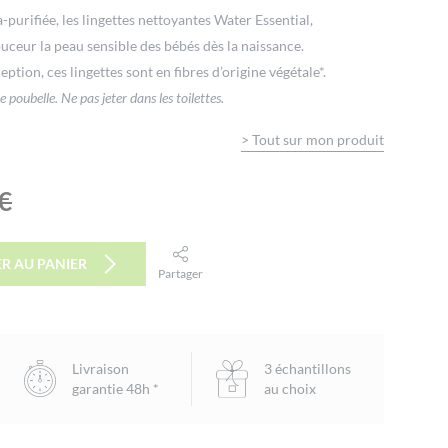
purifiée, les lingettes nettoyantes Water Essential,
uceur la peau sensible des bébés dès la naissance.
ion, ces lingettes sont en fibres d’origine végétale*.
e poubelle. Ne pas jeter dans les toilettes.
>
Tout sur mon produit
€
R AU PANIER
Partager
facebook
twitter
email
Livraison
3 échantillons
garantie 48h *
au choix