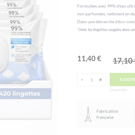
Formulées avec 99% d’eau ultra-
non parfumées, nettoient en do
Dans une démarche d’éco-concept
*Jeter les lingettes usagées dans un
Le
Le
11,40
€
17,10
prix
prix
initial
actuel
-
-
+
+
AJOUTE
quantité
était :
est :
Alternative:
de
Disponible
17,10 €.
11,40 €.
Pack
de
Fabrication
6
française
lingettes
bébé
Water