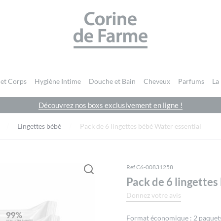
CORINE DE FARME SITE OFFICIEL
 et Corps
Hygiène Intime
Douche et Bain
Cheveux
Parfums
La
Découvrez nos boxs exclusivement en ligne !
Vous devez être
connecté
pour publier un avis.
Lingettes bébé
Pack de 6 lingettes bébé Water essential
Ref C6-00831258
Pack de 6 lingettes
Donnez votre avis
Format économique : 2 paquets