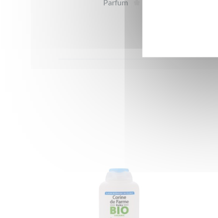
Parfum
Te