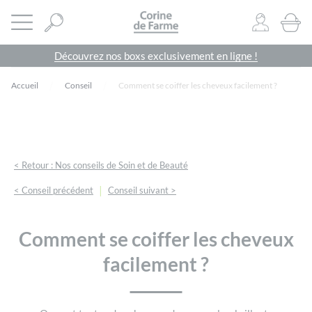
Panneau de gestion des cookies
CORINE DE FARME SITE OFFICIEL
Ouvrir le menu
0
PRODU
Découvrez nos boxs exclusivement en ligne !
Accueil
Conseil
Comment se coiffer les cheveux facilement ?
< Retour : Nos conseils de Soin et de Beauté
|
< Conseil précédent
Conseil suivant >
Comment se coiffer les cheveux
facilement ?