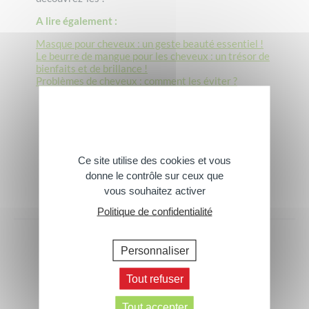
A lire également :
Masque pour cheveux : un geste beauté essentiel !
Le beurre de mangue pour les cheveux : un trésor de
bienfaits et de brillance !
Problèmes de cheveux : comment les éviter ?
Ce site utilise des cookies et vous
donne le contrôle sur ceux que
vous souhaitez activer
Politique de confidentialité
Personnaliser
Ces conseils peuvent aussi vous
intéresser
Tout refuser
Tout accepter