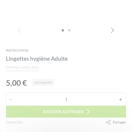
Ref 04119458
Lingettes hygiène Adulte
Donnez votre avis
5,00
€
60 lingettes
Alternative:
-
+
quantité
de
AJOUTER AU PANIER
Lingettes
Disponible
Partager
hygiène
Adulte